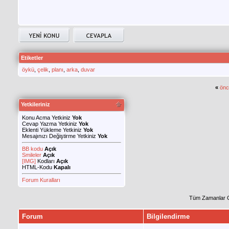
Etiketler
öykü
,
çelik
,
planı
,
arka
,
duvar
«
önc
Yetkileriniz
Konu Acma Yetkiniz
Yok
Cevap Yazma Yetkiniz
Yok
Eklenti Yükleme Yetkiniz
Yok
Mesajınızı Değiştirme Yetkiniz
Yok
BB kodu
Açık
Smileler
Açık
[IMG]
Kodları
Açık
HTML-Kodu
Kapalı
Forum Kuralları
Tüm Zamanlar 
Forum
Bilgilendirme