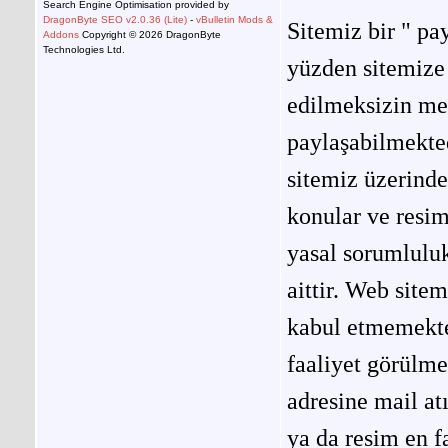
Search Engine Optimisation provided by
DragonByte SEO v2.0.36 (Lite)
-
vBulletin Mods &
Sitemiz bir " pay
Addons
Copyright © 2026 DragonByte
Technologies Ltd.
yüzden sitemize 
edilmeksizin me
paylaşabilmekted
sitemiz üzerinde
konular ve resi
yasal sorumluluk
aittir. Web site
kabul etmemekted
faaliyet görülm
adresine mail at
ya da resim en f