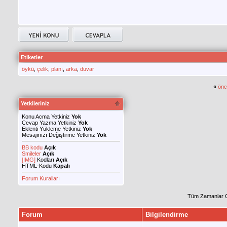
Etiketler
öykü
,
çelik
,
planı
,
arka
,
duvar
«
önc
Yetkileriniz
Konu Acma Yetkiniz
Yok
Cevap Yazma Yetkiniz
Yok
Eklenti Yükleme Yetkiniz
Yok
Mesajınızı Değiştirme Yetkiniz
Yok
BB kodu
Açık
Smileler
Açık
[IMG]
Kodları
Açık
HTML-Kodu
Kapalı
Forum Kuralları
Tüm Zamanlar 
Forum
Bilgilendirme