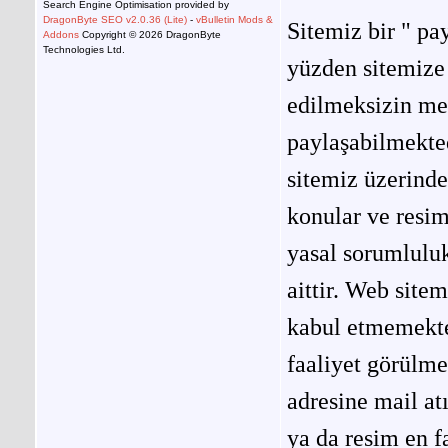
Search Engine Optimisation provided by
DragonByte SEO v2.0.36 (Lite)
-
vBulletin Mods &
Sitemiz bir " pay
Addons
Copyright © 2026 DragonByte
Technologies Ltd.
yüzden sitemize 
edilmeksizin me
paylaşabilmekted
sitemiz üzerinde
konular ve resi
yasal sorumluluk
aittir. Web site
kabul etmemekted
faaliyet görülm
adresine mail at
ya da resim en f