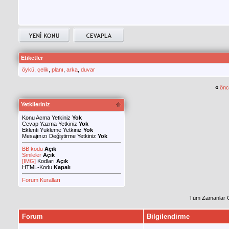
Etiketler
öykü
,
çelik
,
planı
,
arka
,
duvar
«
önc
Yetkileriniz
Konu Acma Yetkiniz
Yok
Cevap Yazma Yetkiniz
Yok
Eklenti Yükleme Yetkiniz
Yok
Mesajınızı Değiştirme Yetkiniz
Yok
BB kodu
Açık
Smileler
Açık
[IMG]
Kodları
Açık
HTML-Kodu
Kapalı
Forum Kuralları
Tüm Zamanlar 
Forum
Bilgilendirme