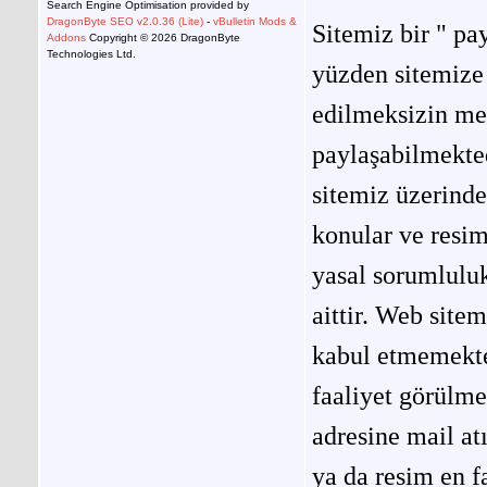
Search Engine Optimisation provided by
DragonByte SEO v2.0.36 (Lite)
-
vBulletin Mods &
Sitemiz bir " pay
Addons
Copyright © 2026 DragonByte
Technologies Ltd.
yüzden sitemize 
edilmeksizin me
paylaşabilmekted
sitemiz üzerinde
konular ve resi
yasal sorumluluk
aittir. Web site
kabul etmemekted
faaliyet görülm
adresine mail at
ya da resim en f