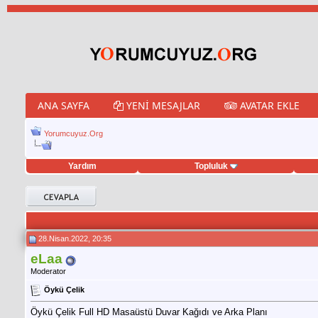
ANA SAYFA
YENI MESAJLAR
AVATAR EKLE
Yorumcuyuz.Org
Yardım
Topluluk
porno izle
twitter retweet hilesi
28.Nisan.2022, 20:35
eLaa
Moderator
Öykü Çelik
Öykü Çelik Full HD Masaüstü Duvar Kağıdı ve Arka Planı