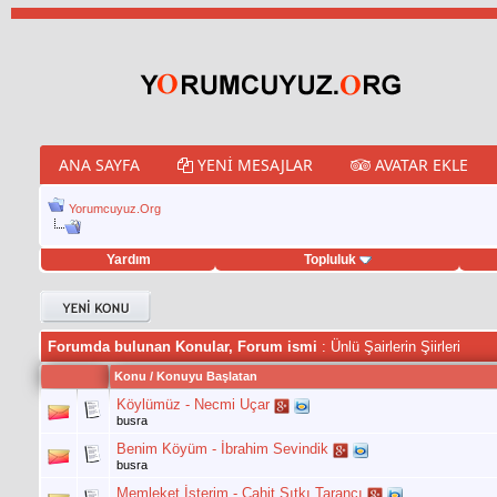
ANA SAYFA
YENI MESAJLAR
AVATAR EKLE
Yorumcuyuz.Org
Yardım
Topluluk
et hilesi
Forumda bulunan Konular, Forum ismi
: Ünlü Şairlerin Şiirleri
Konu
/
Konuyu Başlatan
Köylümüz - Necmi Uçar
busra
Benim Köyüm - İbrahim Sevindik
busra
Memleket İsterim - Cahit Sıtkı Tarancı