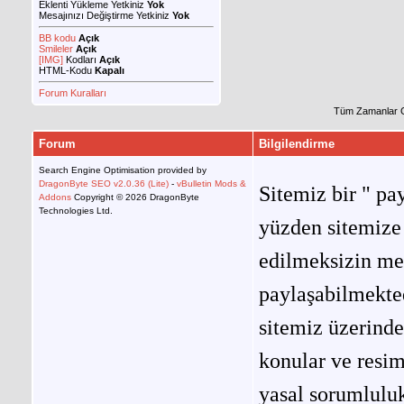
Eklenti Yükleme Yetkiniz
Yok
Mesajınızı Değiştirme Yetkiniz
Yok
BB kodu
Açık
Smileler
Açık
[IMG]
Kodları
Açık
HTML-Kodu
Kapalı
Forum Kuralları
Tüm Zamanlar 
Forum
Bilgilendirme
Search Engine Optimisation provided by
DragonByte SEO v2.0.36 (Lite)
-
vBulletin Mods &
Sitemiz bir " pay
Addons
Copyright © 2026 DragonByte
Technologies Ltd.
yüzden sitemize 
edilmeksizin me
paylaşabilmekted
sitemiz üzerinde
konular ve resi
yasal sorumluluk