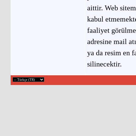
aittir. Web site
kabul etmemekted
faaliyet görülm
adresine mail at
ya da resim en f
silinecektir.