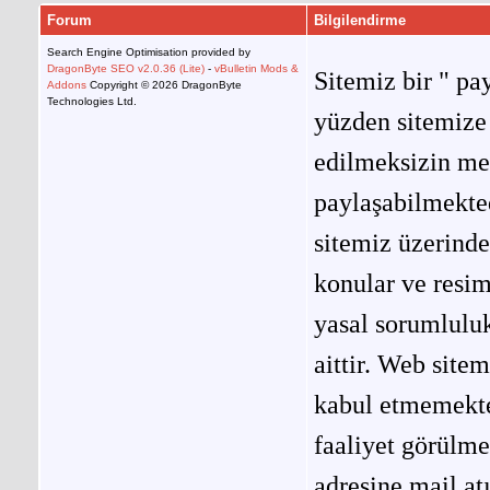
Forum
Bilgilendirme
Search Engine Optimisation provided by
DragonByte SEO v2.0.36 (Lite)
-
vBulletin Mods &
Sitemiz bir " pay
Addons
Copyright © 2026 DragonByte
Technologies Ltd.
yüzden sitemize 
edilmeksizin me
paylaşabilmekted
sitemiz üzerinde
konular ve resi
yasal sorumluluk
aittir. Web site
kabul etmemekted
faaliyet görülm
adresine mail at