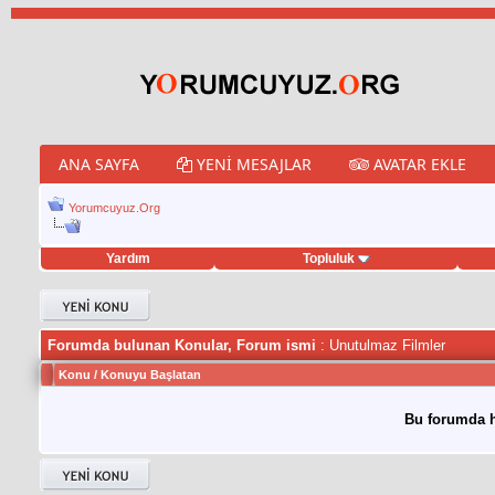
ANA SAYFA
YENI MESAJLAR
AVATAR EKLE
Yorumcuyuz.Org
Yardım
Topluluk
tweet hilesi
Forumda bulunan Konular, Forum ismi
: Unutulmaz Filmler
Konu
/
Konuyu Başlatan
Bu forumda h