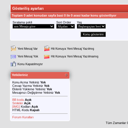
Gösteriliş ayarları
Toplam 0 adet konudan sayfa basi 0 ile 0 arasi kadar konu gösteriliyor
Sıralama şekli
Sort Order
Yaş
Yeni Mesaj Var
Hit Konuya Yeni Mesaj Yazılmış
Yeni Mesaj Yok
Hit Konuya Yeni Mesaj Yazılmamış
Konu Kapatılmıştır
Yetkileriniz
Konu Acma Yetkiniz
Yok
Cevap Yazma Yetkiniz
Yok
Eklenti Yükleme Yetkiniz
Yok
Mesajınızı Değiştirme Yetkiniz
Yok
BB kodu
Açık
Smileler
Açık
[IMG]
Kodları
Açık
HTML-Kodu
Kapalı
Forum Kuralları
Tüm Zamanlar 