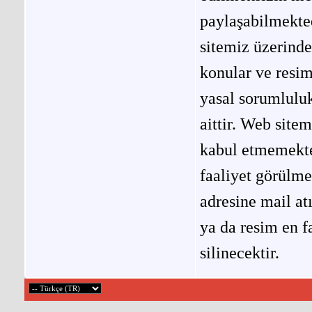
paylaşabilmekted
sitemiz üzerinde
konular ve resi
yasal sorumluluk
aittir. Web site
kabul etmemekted
faaliyet görülm
adresine mail at
ya da resim en f
silinecektir.