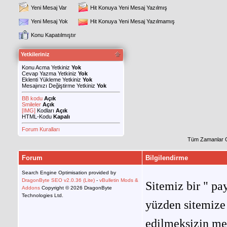
Yeni Mesaj Var
Hit Konuya Yeni Mesaj Yazılmış
Yeni Mesaj Yok
Hit Konuya Yeni Mesaj Yazılmamış
Konu Kapatılmıştır
Yetkileriniz
Konu Acma Yetkiniz
Yok
Cevap Yazma Yetkiniz
Yok
Eklenti Yükleme Yetkiniz
Yok
Mesajınızı Değiştirme Yetkiniz
Yok
BB kodu
Açık
Smileler
Açık
[IMG]
Kodları
Açık
HTML-Kodu
Kapalı
Forum Kuralları
Tüm Zamanlar 
Forum
Bilgilendirme
Search Engine Optimisation provided by
DragonByte SEO v2.0.36 (Lite)
-
vBulletin Mods &
Sitemiz bir " pay
Addons
Copyright © 2026 DragonByte
Technologies Ltd.
yüzden sitemize 
edilmeksizin me