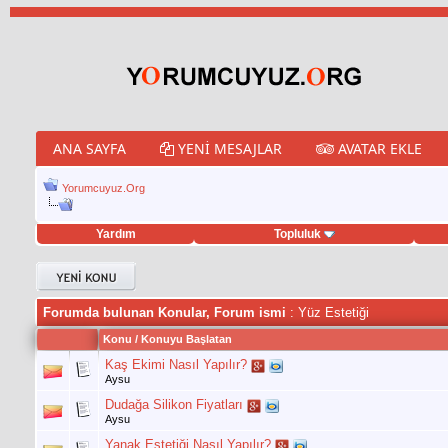
ANA SAYFA
YENI MESAJLAR
AVATAR EKLE
Yorumcuyuz.Org
Yardım
Topluluk
eet hilesi
Forumda bulunan Konular, Forum ismi
: Yüz Estetiği
Konu
/
Konuyu Başlatan
Kaş Ekimi Nasıl Yapılır?
Aysu
Dudağa Silikon Fiyatları
Aysu
Yanak Estetiği Nasıl Yapılır?