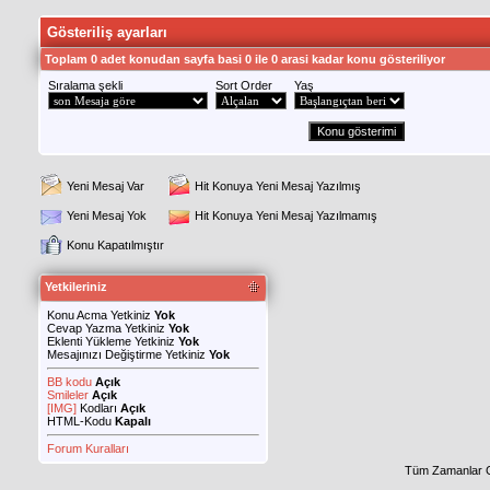
Gösteriliş ayarları
Toplam 0 adet konudan sayfa basi 0 ile 0 arasi kadar konu gösteriliyor
Sıralama şekli
Sort Order
Yaş
Yeni Mesaj Var
Hit Konuya Yeni Mesaj Yazılmış
Yeni Mesaj Yok
Hit Konuya Yeni Mesaj Yazılmamış
Konu Kapatılmıştır
Yetkileriniz
Konu Acma Yetkiniz
Yok
Cevap Yazma Yetkiniz
Yok
Eklenti Yükleme Yetkiniz
Yok
Mesajınızı Değiştirme Yetkiniz
Yok
BB kodu
Açık
Smileler
Açık
[IMG]
Kodları
Açık
HTML-Kodu
Kapalı
Forum Kuralları
Tüm Zamanlar 