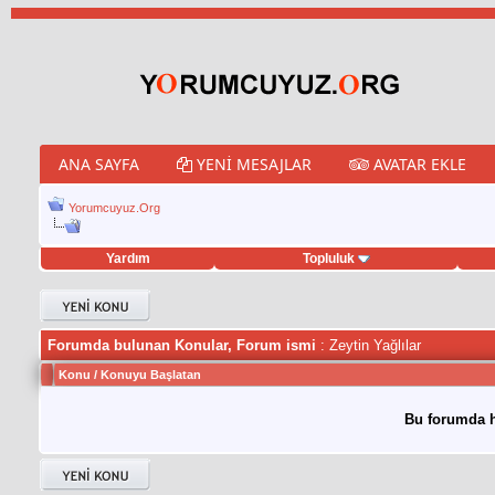
ANA SAYFA
YENI MESAJLAR
AVATAR EKLE
Yorumcuyuz.Org
Yardım
Topluluk
weet hilesi
Forumda bulunan Konular, Forum ismi
: Zeytin Yağlılar
Konu
/
Konuyu Başlatan
Bu forumda h