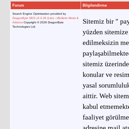
Forum
Bilgilendirme
Search Engine Optimisation provided by
DragonByte SEO v2.0.36 (Lite)
-
vBulletin Mods &
Sitemiz bir " pay
Addons
Copyright © 2026 DragonByte
Technologies Ltd.
yüzden sitemize 
edilmeksizin me
paylaşabilmekted
sitemiz üzerinde
konular ve resi
yasal sorumluluk
aittir. Web site
kabul etmemekted
faaliyet görülm
adresine mail at