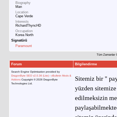
Biography
Man
Location
Cape Verde
Interests
RichardThyncHD
Occupation
Korea North
Signatürü
Paramount
Tüm Zamanlar 
Forum
Bilgilendirme
Search Engine Optimisation provided by
DragonByte SEO v2.0.36 (Lite)
-
vBulletin Mods &
Sitemiz bir " pay
Addons
Copyright © 2026 DragonByte
Technologies Ltd.
yüzden sitemize 
edilmeksizin me
paylaşabilmekted