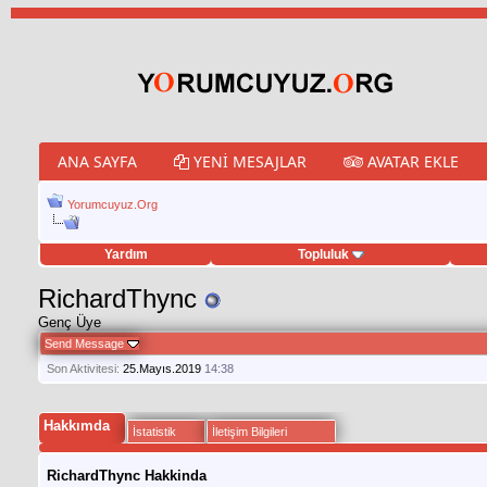
ANA SAYFA
YENI MESAJLAR
AVATAR EKLE
Yorumcuyuz.Org
Yardım
Topluluk
weet hilesi
RichardThync
Genç Üye
Send Message
Son Aktivitesi:
25.Mayıs.2019
14:38
Hakkımda
İstatistik
İletişim Bilgileri
RichardThync Hakkinda