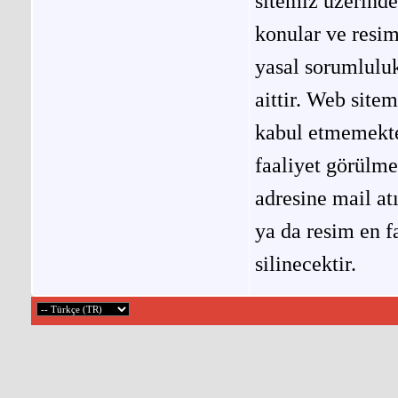
sitemiz üzerinde
konular ve resi
yasal sorumluluk
aittir. Web site
kabul etmemekted
faaliyet görülm
adresine mail at
ya da resim en f
silinecektir.